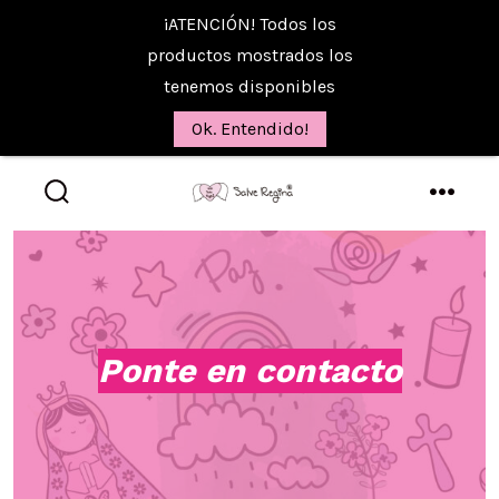
¡ATENCIÓN! Todos los
productos mostrados los
tenemos disponibles
Ok. Entendido!
Saltar
al
alternar
menú
la
contenido
búsqueda
Ponte en contacto