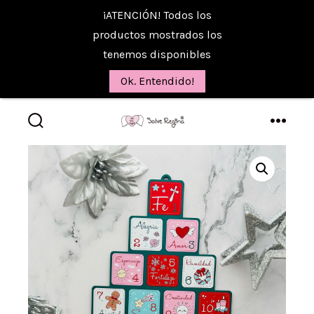
¡ATENCIÓN! Todos los
productos mostrados los
tenemos disponibles
Ok. Entendido!
Saltar
al
alternar
menú
la
contenido
búsqueda