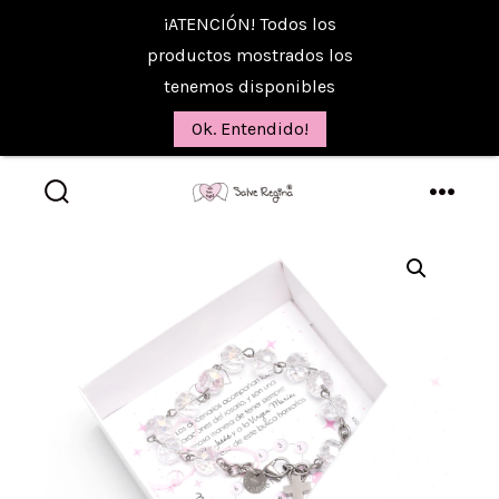
¡ATENCIÓN! Todos los
productos mostrados los
tenemos disponibles
Ok. Entendido!
Saltar
al
alternar
menú
la
contenido
búsqueda