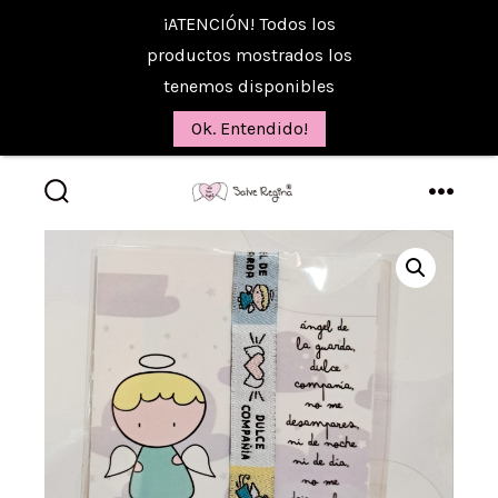
¡ATENCIÓN! Todos los
productos mostrados los
tenemos disponibles
Ok. Entendido!
Saltar
al
alternar
menú
la
contenido
búsqueda