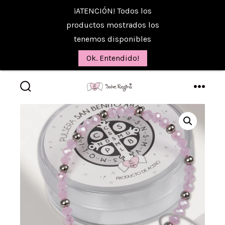
¡ATENCIÓN! Todos los
productos mostrados los
tenemos disponibles
Ok. Entendido!
Saltar
al
alternar
menú
la
contenido
búsqueda